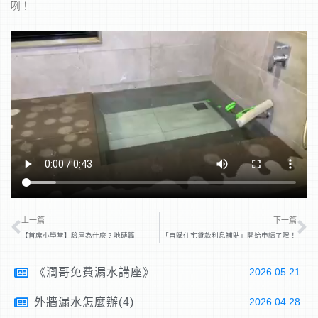
咧！
上一頁
下
上一篇
下一篇
【首席小學堂】驗屋為什麼？地磚篇
「自購住宅貸款利息補貼」開始申請了喔！
《濶哥免費漏水講座》
2026.05.21
外牆漏水怎麼辦(4)
2026.04.28