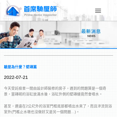
跳
至
主
要
內
容
驗屋為什麼？壁磚篇
2022-07-21
今天受託檢查一間由設計師裝修的房子，遇到的問題算是一個奇
景，當磚砌的浴缸放滿水後，浴缸外側的壁磚縫竟然會噴水。
甚至，連遠在2公尺外的浴室門框底部都噴出水來了，而且滲流到浴
室外(門檻止水墩也沒做好又是另一個問題…)。