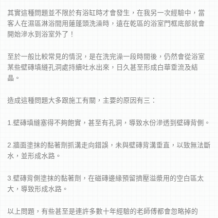
其實這種問題並不限於有浴缸時才會發生，在我另一次經驗中，當
客人在濕區淋浴間用蓮蓬頭洗澡時，遠在乾區的浴室門框底部就會
開始滲水到浴室外了！
至於一般比較常見的情況，是在洗完澡一段時間後，仍然會從浴室
某些壁磚填縫孔洞處持續吐水出來，日久甚至形成白華垂流及結
晶。
造成這種問題大多跟施工有關，主要的原因有三：
1.壁磚填縫塞得不夠飽實，甚至有孔洞，導致水份滲透到壁磚背側。
2.牆面塗抹的黏著劑抓溝走向錯誤，未與壁磚背溝垂直，以致無法斷
水，並形成水路。
3.壁磚背側塗抹的黏著劑，在磁磚邊緣預留擠壓溢漿用的空白區太
大，導致形成水路。
以上問題，有些甚至是連許多數十年經驗的老師傅都會忽略掉的