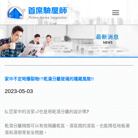
跳
至
主
要
內
容
家中不定時爆裂物!?乾濕分離玻璃的隱藏風險!!
2023-05-03
🙋您家中的浴室🛁也是用乾濕分離的設計嗎❓
乾濕分離隔間可以有效隔離乾區、濕區間的濕氣，也能降低地板潮
濕和滑倒等安全問題。