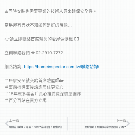
⚠️同時安裝也需要專業的技術人員來確保安全性。
當房屋有異狀不知如何是好的時候…
👉請立即聯絡首席幫您的愛屋做健檢 🕵️‍♂‍
立刻聯絡我們 ☎️ 02-2910-7272
網路諮詢-
https://homeinspector.com.tw/聯絡諮詢/
＃居家安全就交給首席驗屋師🏡
＃事前指導事後諮詢居住更安心
＃15年眾多老客戶真心推薦資深驗屋團隊
＃百分百站在買方立場
上一頁
下
上一篇
下一篇
網路訂房8.2坪變5.9坪?業者回：數據包含公設
你的房子驗屋時拿到使照了嗎?