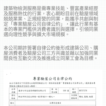
建築物檢測服務是需專業技能、豐富產業經歷
及服務熱忱的行業，衷心期盼目前在驗屋領域
兢兢業業、正規經營的同業，能攜手共創與制
定「專業驗屋公司自律公約」，讓此行業有基
本的專業門檻供消費者識別與選擇，引領同業
邁向理性競爭與擴大市場規模。
本公司期許簽署自律公約後形成建築公司、購
屋消費者及驗屋公司三方共識並藉以加強同業
間良性互動交流及推進成立同業工會為目標。