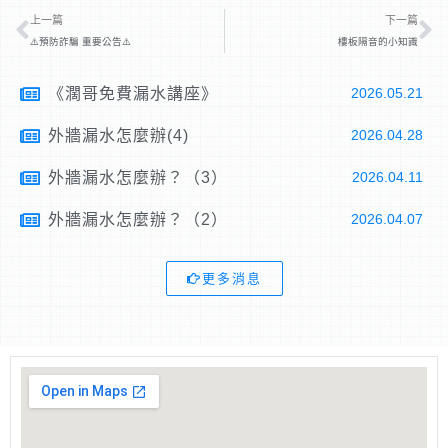
上一頁
下
上一篇
下一篇
⚠️預防詐騙 重要公告⚠️
樓板隔音的小知識
《濶哥免費漏水講座》
2026.05.21
外牆漏水怎麼辦(4)
2026.04.28
外牆漏水怎麼辦？（3）
2026.04.11
外牆漏水怎麼辦？（2）
2026.04.07
更多消息