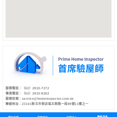
服務電話：
（02）2910-7272
傳真電話：（02）2910-8282
服務信箱：
service@homeinspector.com.tw
聯絡地址：23141新北市新店區北新路一段89號11樓之一
最新消息