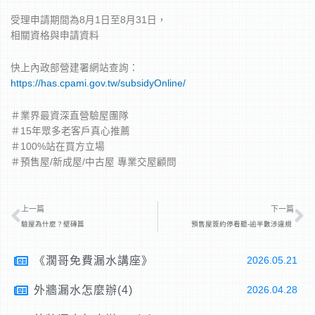
受理申請期間為8月1日至8月31日，
相關資格與申請資料
快上內政部營建署網站查詢：
https://has.cpami.gov.tw/subsidyOnline/
＃業界最資深直營驗屋團隊
＃15年眾多老客戶真心推薦
＃100%站在買方立場
＃預售屋/新成屋/中古屋 專業交屋顧問
上一頁
下
上一篇
下一篇
驗屋為什麼？壁磚篇
預售屋簽約停看聽-逾半數涉違規
《濶哥免費漏水講座》
2026.05.21
外牆漏水怎麼辦(4)
2026.04.28