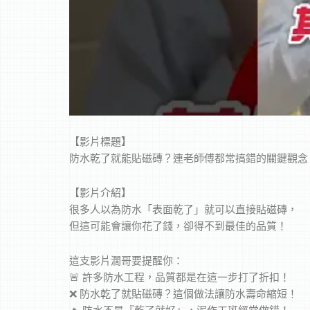
【影片標題】
防水乾了就能貼磁磚？連老師傅都常搞錯的關鍵觀念
【影片介紹】
很多人以為防水「表面乾了」就可以直接貼磁磚，
但這可能會讓你花了錢，卻得不到最佳的品質！
這支影片濶哥要提醒你：
🚨 許多防水工程，品質都是在這一步打了折扣！
❌ 防水乾了就貼磁磚？這個做法讓防水壽命縮短！