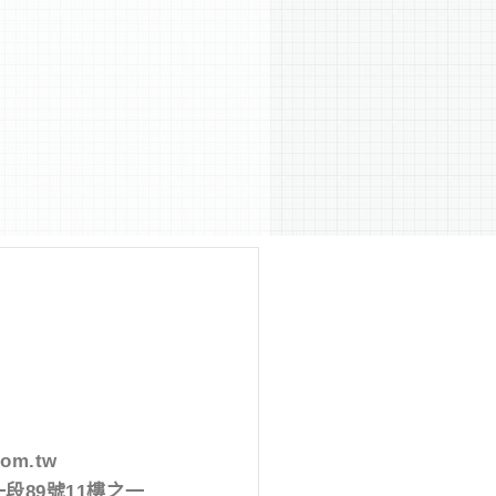
com.tw
段89號11樓之一