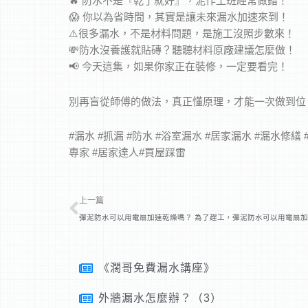
🔥 防水不是『乾了就好』，泥作工班經常做錯！
😱 你以為省時間，其實是讓未來漏水加速來到！
⚠️很多漏水，不是材料問題，是施工沒照步數來！
💸防水沒養護就貼磚？聽聽材料原廠建議怎麼做！
📢 今天這集，如果你家正在裝修，一定要看完！
別再盲從師傅的做法，真正懂原理，才能一次做到位
#漏水 #抓漏 #防水 #浴室漏水 #居家漏水 #漏水修繕 
專家 #居家達人#買屋踩雷
上一頁
上一篇
彈泥防水可以用電扇加速乾燥嗎？ 為了趕工，彈泥防水可以用電扇
《濶哥免費漏水講座》
外牆漏水怎麼辦？（3）