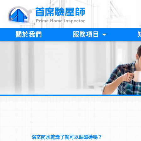
跳
至
主
要
內
關於我們
服務項目
容
浴室防水乾燥了就可以貼磁磚嗎？