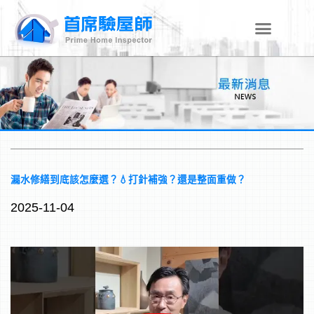
跳
至
主
要
內
容
漏水修繕到底該怎麼選？💧打針補強？還是整面重做？
2025-11-04