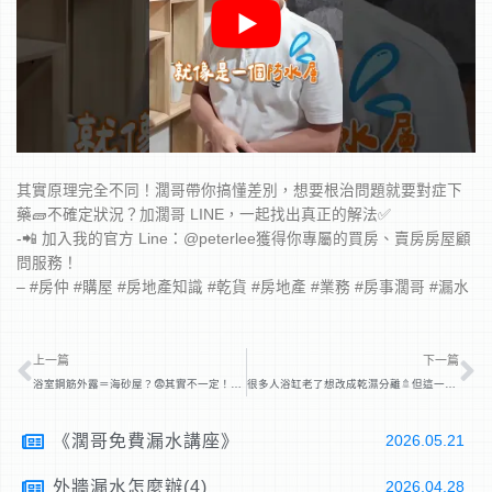
其實原理完全不同！濶哥帶你搞懂差別，想要根治問題就要對症下
藥🧱不確定狀況？加濶哥 LINE，一起找出真正的解法✅
-📲 加入我的官方 Line：@peterlee獲得你專屬的買房、賣房房屋顧
問服務！
– #房仲 #購屋 #房地產知識 #乾貨 #房地產 #業務 #房事濶哥 #漏水
上一頁
下
上一篇
下一篇
浴室鋼筋外露＝海砂屋？😨其實不一定！造成鋼筋外露的原因有很多種⚒️ #房仲 #屋頂防水 #維修翻新
很多人浴缸老了想改成乾濕分離🚿但這一步，其實最容易踩雷
《濶哥免費漏水講座》
2026.05.21
外牆漏水怎麼辦(4)
2026.04.28