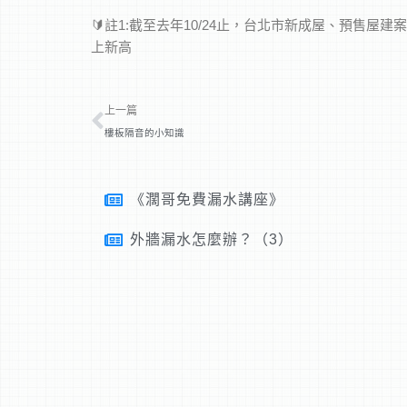
🔰註1:截至去年10/24止，台北市新成屋、預售
上新高
上一頁
上一篇
樓板隔音的小知識
《濶哥免費漏水講座》
外牆漏水怎麼辦？（3）