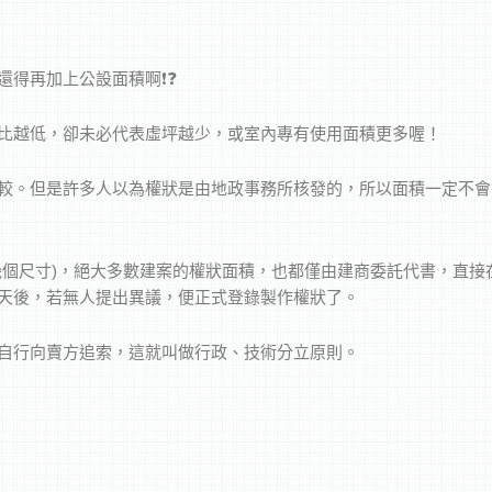
得再加上公設面積啊❗️❓
比越低，卻未必代表虛坪越少，或室內專有使用面積更多喔！
銖必較。但是許多人以為權狀是由地政事務所核發的，所以面積一定不
幾個尺寸)，絕大多數建案的權狀面積，也都僅由建商委託代書，直接
天後，若無人提出異議，便正式登錄製作權狀了。
自行向賣方追索，這就叫做行政、技術分立原則。