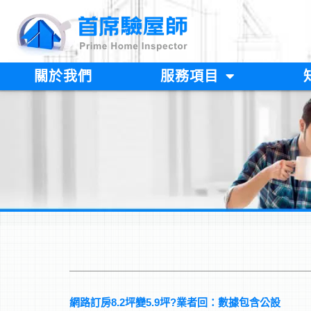
跳
至
主
要
內
關於我們
服務項目
容
網路訂房8.2坪變5.9坪?業者回：數據包含公設