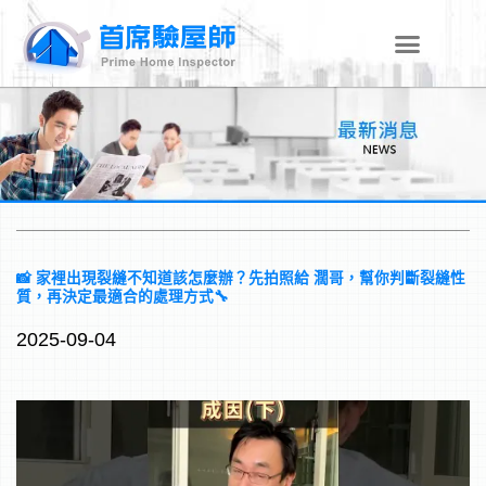
跳
至
主
要
內
容
📸 家裡出現裂縫不知道該怎麼辦？先拍照給 濶哥，幫你判斷裂縫性
質，再決定最適合的處理方式🔧
2025-09-04