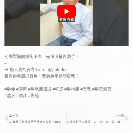
別讓裂縫問題拖下去，先搞清楚再動手！
–
📲 加入我的官方 Line：@peterlee
獲得你專屬的買房、賣房房屋顧問服務！
–
#房仲 #購屋 #房地產知識 #乾貨 #房地產 #業務 #房事濶哥
#漏水 #油漆 #裂縫
上一頁
下
上一篇
下一篇
🧱 常見的裂縫居然不是油漆龜裂！60%家庭都會遇到的問題，不可不知的知識！📚
💧漏水可不只屋頂！天、地、牆、管、設備都有可能出狀況⚠️