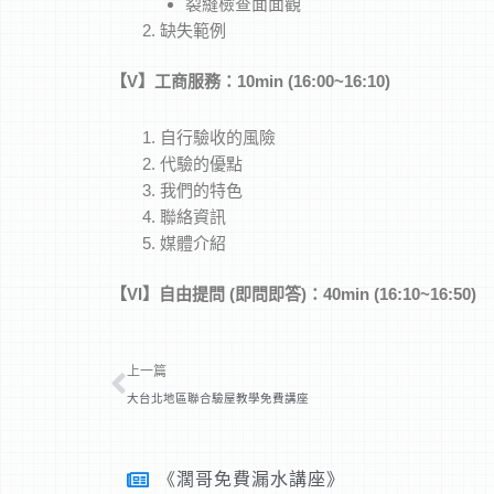
裂縫檢查面面觀
缺失範例
【
V
】工商服務：10min (16:00~16:10)
自行驗收的風險
代驗的優點
我們的特色
聯絡資訊
媒體介紹
【
V
I
】
自由提問 (
即問即答)：40min (16:10~16:50)
上一頁
上一篇
大台北地區聯合驗屋教學免費講座
《濶哥免費漏水講座》