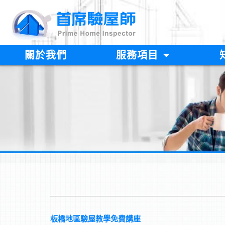
跳
至
主
要
內
關於我們
服務項目
容
板橋地區驗屋教學免費講座