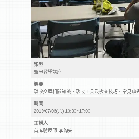
類型
驗屋教學講座
概要
驗收交屋相關知識、驗收工具及檢查技巧、常見缺
時間
2019/07/06(六) 13:30~17:00
主講人
首席驗屋師-李駒安