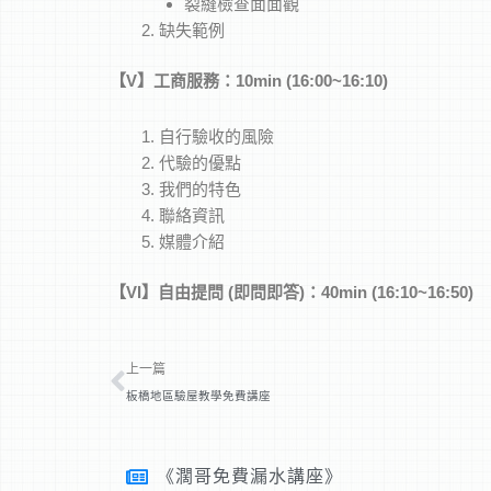
裂縫檢查面面觀
缺失範例
【
V
】工商服務：10min (16:00~16:10)
自行驗收的風險
代驗的優點
我們的特色
聯絡資訊
媒體介紹
【
V
I
】
自由提問 (
即問即答)：40min (16:10~16:50)
上一頁
上一篇
板橋地區驗屋教學免費講座
《濶哥免費漏水講座》