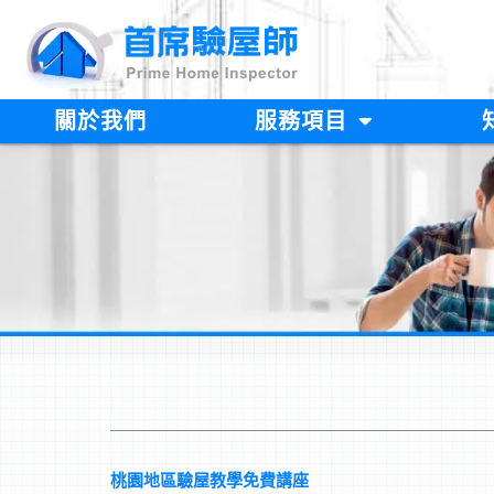
跳
至
主
要
內
關於我們
服務項目
容
桃園地區驗屋教學免費講座