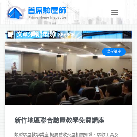
跳
至
主
要
內
文章分類 (年份)
SEARCH
容
課程講座
新竹地區聯合驗屋教學免費講座
類型驗屋教學講座 概要驗收交屋相關知識、驗收工具及