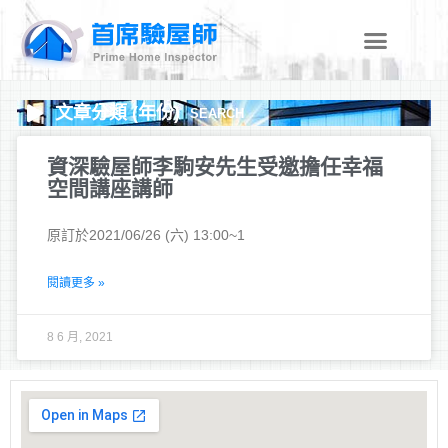
跳
至
主
要
內
文章分類 (年份)
SEARCH
容
資深驗屋師李駒安先生受邀擔任幸福
空間講座講師
原訂於2021/06/26 (六) 13:00~1
閱讀更多 »
8 6 月, 2021