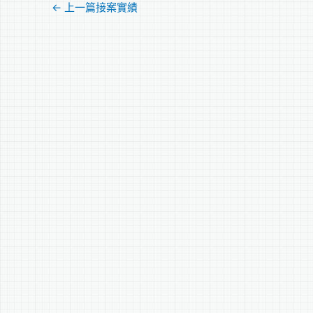
←
上一篇接案實績