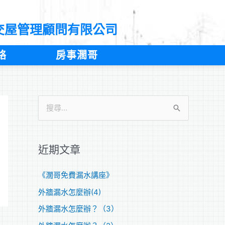
交屋管理顧問有限公司
絡
房事濶哥
搜
尋
關
近期文章
鍵
字
《濶哥免費漏水講座》
:
外牆漏水怎麼辦(4)
外牆漏水怎麼辦？（3）