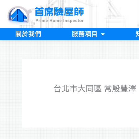
跳
至
主
要
內
關於我們
服務項目
容
台北市大同區 常殷豐澤