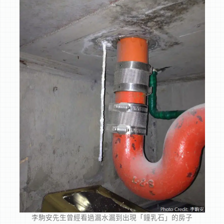
李駒安先生曾經看過漏水漏到出現「鐘乳石」的房子