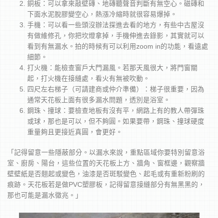
銅板：可以拿來敲壁磚、地磚聽聲音判斷有無空心。磁磚和
下面水泥脫膠變空心，熱漲冷縮時就很容易爆掉。
手機：可以看一些頭沒辦法探進去看的地方，有些中古屋沒
有做維修孔，你把坎燈拿掉，手機伸進去錄影，其實就可以
看到有無漏水。拍的時候有可以利用zoom in的功能，看遠處
細節。
打火機：能檢查窗戶大門漏風。若那天風很大，將門窗關
起，打火機在接縫處，看火有無被吹動。
四尺左右梯子（可請建商或仲介準備）：梯子很重要，因為
通常天花板上面有很多漏水問題，透別是浴室。
鋼珠、撞球：要檢查地板有沒有平，網路上有的教人帶彈珠
或球，那也是可以，但不夠圓。如果要帶，鋼珠、撞球硬度
重量夠且更接近真圓，會更好。
「記得留意一些隱蔽部分。以漏水來說，重點區域你要特別留意浴
室、廚房、陽台，這些位置的天花板上方、牆角、窗框邊，觀察牆
壁壁紙是否翹起或變色，油漆是否斑駁變色、起毛或有重新粉刷的
痕跡。天花板若是做PVC塑膠板，記得留意接縫部分有無黑黑的，
那也可能是漏水徵兆。」