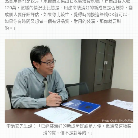
品質用得也比較差。承攬商如果跟它收裝潢費80萬，建商跟客人收
120萬，這樣的情況比比皆是。用建商裝潢好的新成屋是否划算，變
成個人要仔細評估，如果你比較忙，覺得時間換這些錢OK就可以。
如果你有時間又想做一個有好品質、耐用的裝潢，那你就要斟
酌。」
李駒安先生說：「已經裝潢好的新成屋好處是方便，但通常這種裝
潢的質、價不是對等的。」