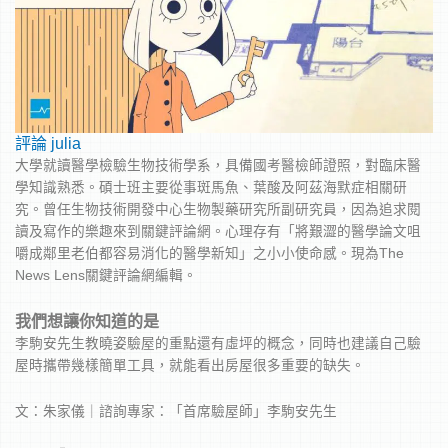
評論
julia
大學就讀醫學檢驗生物技術學系，具備國考醫檢師證照，對臨床醫
學知識熟悉。碩士班主要從事斑馬魚、葉酸及阿茲海默症相關研
究。曾任生物技術開發中心生物製藥研究所副研究員，因為追求閱
讀及寫作的樂趣來到關鍵評論網。心理存有「將艱澀的醫學論文咀
嚼成鄰里老伯都容易消化的醫學新知」之小小使命感。現為The
News Lens關鍵評論網編輯。
我們想讓你知道的是
李駒安先生教曉姿驗屋的重點還有虛坪的概念，同時也建議自己驗
屋時攜帶幾樣簡單工具，就能看出房屋很多重要的缺失。
文：朱家儀｜諮詢專家：「首席驗屋師」李駒安先生