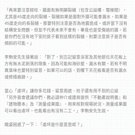
「再來要注意樑柱、牆面有無明顯裂縫（包含公設樓、電梯間），
尤其是45度走向的裂縫。裂縫如果是面對外牆可能會漏水，如果是
45度走向的長裂縫，那要特別注意是否為地震造成。或許當下沒有
結構安全問題，但並不代表未來不會有，畢竟也是受傷過的牆。若
是你們在沒有地下室的房子看到這樣的裂縫，則要注意房子是否有
傾斜的可能。」
李駒安先生接著說：「對了，別忘記留意浴室及其他部位天花板上
方有無水泥剝落的現象，因為可能和海砂屋、漏水有關。若有不明
異臭味也要特別留意。如果可以的話，到樓下天花板看是否有漏水
或修繕痕跡。」
當心「虛坪」讓你多花錢，留意雨遮、柱子還有用不到的公設
「另外我會建議你們，務必請仲介或建商提供『不動產說明書』和
『建物謄本』及『測量成果圖』，用來核對現場狀況。測量成果圖
可以看出虛坪，也能看出有沒有二工。」李駒安先生說。
曉姿困惑了一下：「虛坪是什麼意思呢？」