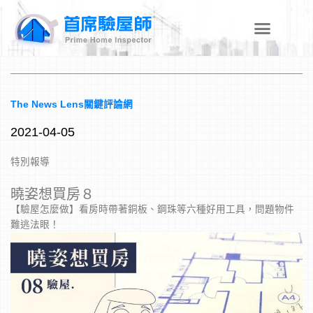
跳
至
主
要
內
容
The News Lens關鍵評論網
2021-04-05
特別報導
曉姿想買房８
【驗屋怎麼做】看房時帶著銅板、鋼珠等六種好用工具，問題物件
難逃法眼！