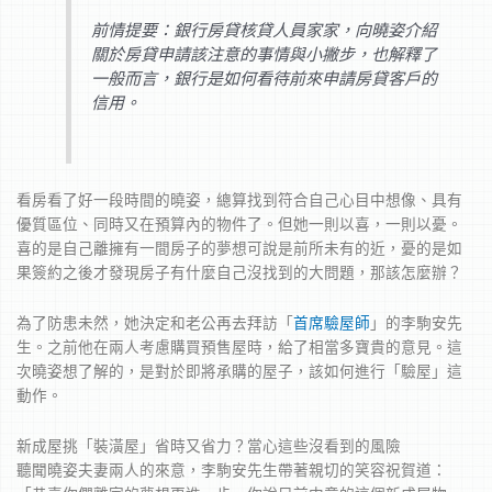
前情提要：銀行房貸核貸人員家家，向曉姿介紹
關於房貸申請該注意的事情與小撇步，也解釋了
一般而言，銀行是如何看待前來申請房貸客戶的
信用。
看房看了好一段時間的曉姿，總算找到符合自己心目中想像、具有
優質區位、同時又在預算內的物件了。但她一則以喜，一則以憂。
喜的是自己離擁有一間房子的夢想可說是前所未有的近，憂的是如
果簽約之後才發現房子有什麼自己沒找到的大問題，那該怎麼辦？
為了防患未然，她決定和老公再去拜訪「
首席驗屋師
」的李駒安先
生。之前他在兩人考慮購買預售屋時，給了相當多寶貴的意見。這
次曉姿想了解的，是對於即將承購的屋子，該如何進行「驗屋」這
動作。
新成屋挑「裝潢屋」省時又省力？當心這些沒看到的風險
聽聞曉姿夫妻兩人的來意，李駒安先生帶著親切的笑容祝賀道：