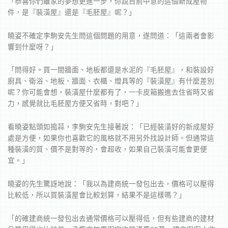
「恭喜你們離家的夢想更進一步，你說目前中意的這個新成屋物
件，是『裝潢屋』還是『毛胚屋』呢？」
曉姿不確定李駒安先生問這個問題的用意，遂問道：「這兩者會影
響到什麼呀？」
「問得好。買一間牆面、地板都還是水泥的『毛胚屋』，和裝設好
廚具、衛浴、地板、牆面、衣櫃、燈具等的『裝潢屋』有什麼差別
呢？你可能會想，裝潢屋什麼都有了，一卡皮箱搬進去住省時又省
力，感覺就比毛胚屋方便又省時，對吧？」
看曉姿點頭如搗蒜，李駒安先生接著說：「已經裝潢好的新成屋好
處是方便，如果你也喜歡它的風格就不用另外找設計師。但通常這
種裝潢的質、價不是對等的，會超收，如果自己裝潢可能會更便
宜。」
曉姿的先生驚訝地說：「我以為建商統一發包出去，價格可以壓得
比較低，所以買裝潢屋會比較划算，結果不是這樣嗎？」
「的確建商統一發包出去通常價格可以壓得低，但有些建商的建材