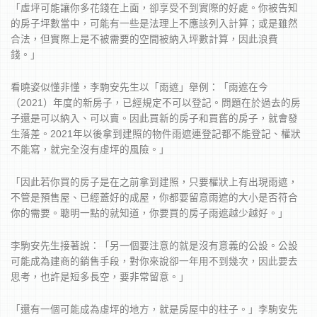
「虛坪可能讓你多花錢在上面，卻享受不到實際的好處。你被告知
的房子坪數當中，可能有一些是法理上不應該列入計算；或是雖然
合法，但實際上是不被需要的空間被納入坪數計算，因此浪費
錢。」
看曉姿似懂非懂，李駒安先生以「雨遮」舉例：「雨遮在今
（2021）年度的新房子，已經規定不可以登記。問題在於過去的房
子還是可以納入、可以賣。因此買新的房子和買舊的房子，就會發
生落差。2021年以後拿到建照的物件雨遮連登記都不能登記、權狀
不能寫，就完全沒有虛坪的風險。」
「因此若你買的房子是在之前拿到建照，只要權狀上有出現雨遮，
不管是預售屋、已經蓋好的成屋，你都要留意雨遮的大小是否符合
你的需要。聰明一點的就知道，你要買的房子雨遮越少越好。」
李駒安先生接著說：「另一個要注意的就是沒有意義的公設。公設
可能成為建商的銷售手段，對你來說卻一年用不到幾次，因此要去
思考，也許是短多長空，要非常留意。」
「還有一個可能成為虛坪的地方，就是房屋中的柱子。」李駒安先