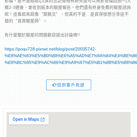
影檔，是不是超貼心(真的忘記哪裡有缺失還可以用影音檔回想!!!)大
概2-3週後，會收到紙本的驗屋報告，他們還有終身免費的驗屋諮詢
呢！這看起來超像〝葉姵文〞，但真的不是…是真得很想分享這不
錯的〝首席驗屋師〞。
有什麼關於驗屋的問題歡迎提出討論唷!!
https://poqu728.pixnet.net/blog/post/20035742-
%E8%AE%93%E5%B0%88%E6%A5%AD%E7%9A%84%E4%BE%86
%E8%BC%95%E9%AC%86%E9%A9%97%E5%B1%8B%E5%88%8
回到客戶見證