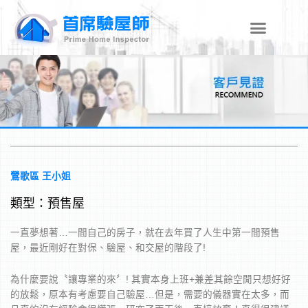
跳
至
主
要
內
容
鶯歌區 王小姐
類型：預售屋
一直夢想著…一間自己的房子，就在去年買了人生中第一間預售
屋，最近剛好在對保、驗屋、和交屋的階段了!
為什麼要說〝讓專業的來〞! 其實本身上班+兼差其餘空閒只想好好
的放鬆，原本有考慮要自己驗屋…但是，需要的儀器實在太多，而