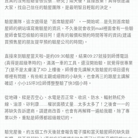
且真的沒有經驗會很慌張…研究了兩天後，直接放棄！真得很建議
大家，找自己信任的驗屋團隊，是最明智且輕鬆的決定。
驗屋團隊，這次選得是〝首席驗屋師〞。一開始呢…是先到首席驗
屋師的網站填寫需驗屋的資訊，不久後就會收到mail裡面會有一些驗
屋師會幫您檢驗的項目阿！還有的報價和預約時間等等的資訊(建議
買預售屋的朋友提早預約驗屋公司的時間)。
直接來到驗屋當天啦~是約09:30驗屋，結果09:27就接到師傅電話
(真得是超級準時的)，滿滿一車的工具，還沒開始驗，就覺得很專業
了(是不是太膚淺了XD 上樓後，師傅會先講解大致驗屋的項目還有
哪裡有問題，有些較主觀或細微的小缺失，也會再三的跟屋主講解
確認，小小15坪3位師傅整整驗了快3個小時。
從地磚、樑是否空心、水電是否正常、收訊、防水、輻射熱紅外
線、油漆、矽利康……權狀面積丈量…太多太多了！之後會一一的
將缺失告訴建商，請建商改善，也會有再解釋一遍給我聽，除了專
業以外，重點是師傅都超級親切的。
驗完屋後，約五個工作天後就會報告電子擋和當天驗屋師的缺失錄