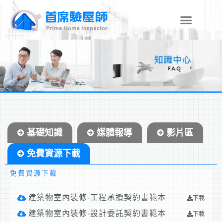
跳
至
主
要
內
容
基礎知識
媒體報導
影片區
免費資源下載
免費資源下載
建築物室內裝修-工程承攬契約書範本
下載
建築物室內裝修-設計委託契約書範本
下載