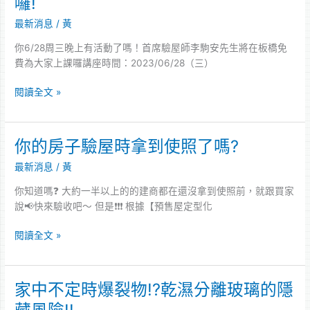
囉!
崩
橋
潰
最新消息
/
黃
講
座
你6/28周三晚上有活動了嗎！首席驗屋師李駒安先生將在板橋免
首
費為大家上課囉講座時間：2023/06/28（三）
席
驗
閱讀全文 »
屋
師
免
你的房子驗屋時拿到使照了嗎?
你
費
的
上
最新消息
/
黃
房
課
子
你知道嗎❓ 大約一半以上的的建商都在還沒拿到使照前，就跟買家
囉!
驗
說📢快來驗收吧～ 但是❗❗❗ 根據‍【預售屋定型化
屋
時
閱讀全文 »
拿
到
使
家中不定時爆裂物!?乾濕分離玻璃的隱
家
照
中