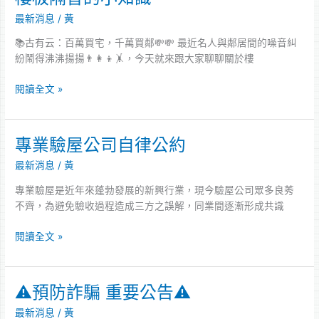
板
數
最新消息
/
黃
隔
據
音
📚古有云：百萬買宅，千萬買鄰💸💸 最近名人與鄰居間的噪音糾
包
的
紛鬧得沸沸揚揚👨‍👩‍👦🤸，今天就來跟大家聊聊關於樓
含
小
公
知
閱讀全文 »
設
識
專業驗屋公司自律公約
專
業
最新消息
/
黃
驗
屋
專業驗屋是近年來蓬勃發展的新興行業，現今驗屋公司眾多良莠
公
不齊，為避免驗收過程造成三方之誤解，同業間逐漸形成共識
司
自
閱讀全文 »
律
公
約
⚠️預防詐騙 重要公告⚠️
⚠️
預
最新消息
/
黃