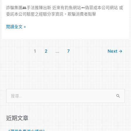
防
詐
詐騙集團👥手法推陳出️‍新 近來有釣魚網站🦈偽冒成本公司網站 或
騙
委託本公司驗屋之經驗分享資訊，欺騙消費者點擊
重
要
閱讀全文 »
公
告
⚠️
1
2
...
7
Next
→
搜
尋
關
近期文章
鍵
字