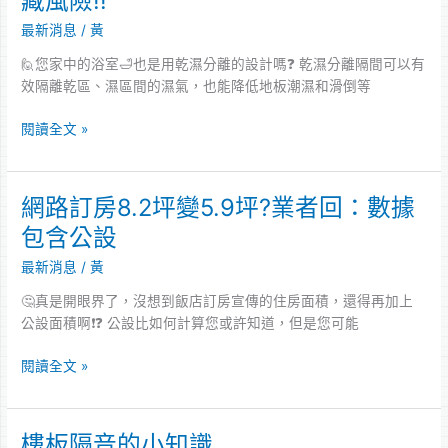
藏風險!!
了
不
嗎?
最新消息
/
黃
定
時
🙋您家中的浴室🛁也是用乾濕分離的設計嗎❓ 乾濕分離隔間可以有
爆
效隔離乾區、濕區間的濕氣，也能降低地板潮濕和滑倒等
裂
物!?
閱讀全文 »
乾
濕
分
網路訂房8.2坪變5.9坪?業者回：數據
網
離
路
玻
包含公設
訂
璃
最新消息
/
黃
房
的
8.2
隱
🤔真是開眼界了，沒想到飯店訂房宣傳的住房面積，還得再加上
坪
藏
公設面積啊❗️❓ 公設比如何計算您或許知道，但是您可能
變
風
5.9
險!!
閱讀全文 »
坪?
業
者
樓板隔音的小知識
樓
回：