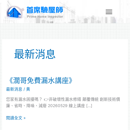
跳
至
主
要
內
容
最新消息
《濶哥免費漏水講座》
《濶
哥
最新消息
/
黃
免
費
您家有漏水困擾嗎？ 👉非破壞性漏水修繕 顛覆傳統 創新技術價
漏
廉、省時、降噪、減廢 20260529 線上講座 […]
水
講
閱讀全文 »
座》