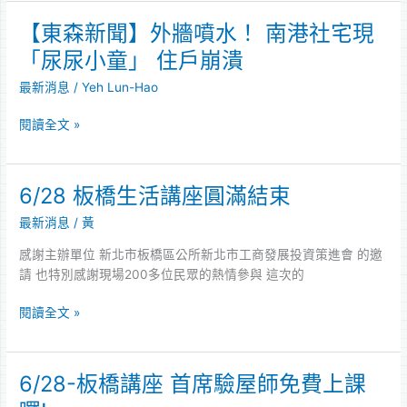
【東森新聞】外牆噴水！ 南港社宅現
【東
森
「尿尿小童」 住戶崩潰
新
最新消息
/
Yeh Lun-Hao
聞】
外
閱讀全文 »
牆
噴
水！
南
6/28 板橋生活講座圓滿結束
6/28
港
板
最新消息
/
黃
社
橋
宅
生
感謝主辦單位 新北市板橋區公所新北市工商發展投資策進會 的邀
現
活
請 也特別感謝現場200多位民眾的熱情參與 這次的
「尿
講
尿
座
閱讀全文 »
小
圓
童」
滿
住
結
6/28-板橋講座 首席驗屋師免費上課
6/28-
戶
束
板