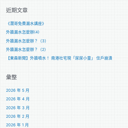
關
近期文章
鍵
字
《濶哥免費漏水講座》
:
外牆漏水怎麼辦(4)
外牆漏水怎麼辦？（3）
外牆漏水怎麼辦？（2）
【東森新聞】外牆噴水！ 南港社宅現「尿尿小童」 住戶崩潰
彙整
2026 年 5 月
2026 年 4 月
2026 年 3 月
2026 年 2 月
2026 年 1 月