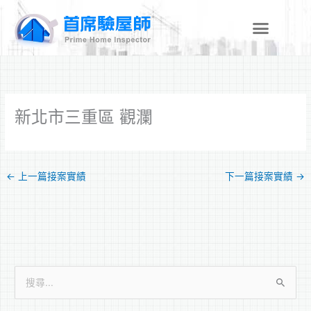
跳
至
主
要
內
容
新北市三重區 觀瀾
←
上一篇接案實績
下一篇接案實績
→
搜
尋