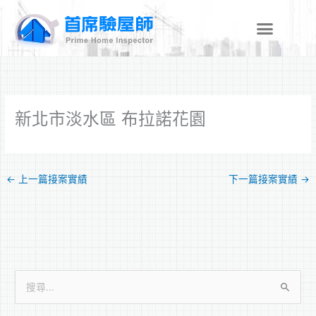
跳
至
主
要
內
容
新北市淡水區 布拉諾花園
←
上一篇接案實績
下一篇接案實績
→
搜
尋