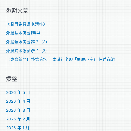
關
近期文章
鍵
字
《濶哥免費漏水講座》
:
外牆漏水怎麼辦(4)
外牆漏水怎麼辦？（3）
外牆漏水怎麼辦？（2）
【東森新聞】外牆噴水！ 南港社宅現「尿尿小童」 住戶崩潰
彙整
2026 年 5 月
2026 年 4 月
2026 年 3 月
2026 年 2 月
2026 年 1 月