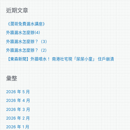
關
近期文章
鍵
字
《濶哥免費漏水講座》
:
外牆漏水怎麼辦(4)
外牆漏水怎麼辦？（3）
外牆漏水怎麼辦？（2）
【東森新聞】外牆噴水！ 南港社宅現「尿尿小童」 住戶崩潰
彙整
2026 年 5 月
2026 年 4 月
2026 年 3 月
2026 年 2 月
2026 年 1 月