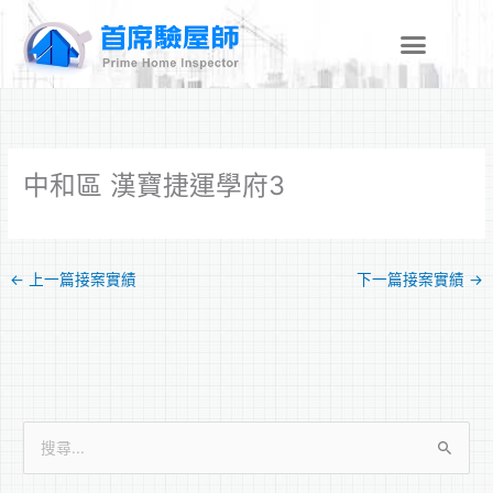
跳
至
主
要
內
容
中和區 漢寶捷運學府3
←
上一篇接案實績
下一篇接案實績
→
搜
尋