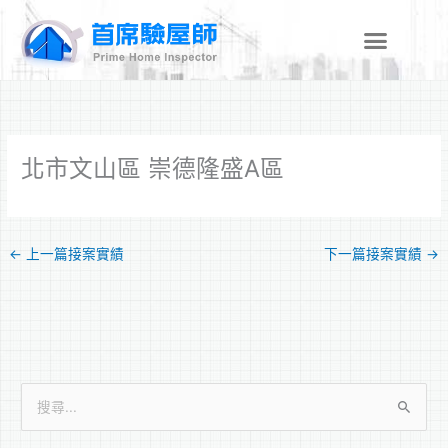
跳
至
主
要
內
容
北市文山區 崇德隆盛A區
←
上一篇接案實績
下一篇接案實績
→
搜
尋