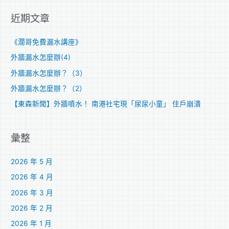
關
近期文章
鍵
字
《濶哥免費漏水講座》
:
外牆漏水怎麼辦(4)
外牆漏水怎麼辦？（3）
外牆漏水怎麼辦？（2）
【東森新聞】外牆噴水！ 南港社宅現「尿尿小童」 住戶崩潰
彙整
2026 年 5 月
2026 年 4 月
2026 年 3 月
2026 年 2 月
2026 年 1 月