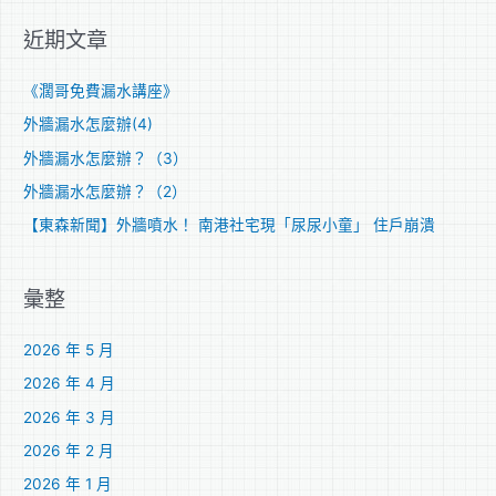
關
近期文章
鍵
字
《濶哥免費漏水講座》
:
外牆漏水怎麼辦(4)
外牆漏水怎麼辦？（3）
外牆漏水怎麼辦？（2）
【東森新聞】外牆噴水！ 南港社宅現「尿尿小童」 住戶崩潰
彙整
2026 年 5 月
2026 年 4 月
2026 年 3 月
2026 年 2 月
2026 年 1 月