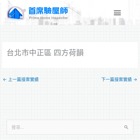
跳
至
主
要
內
容
台北市中正區 四方荷韻
←
上一篇接案實績
下一篇接案實績
→
搜
尋