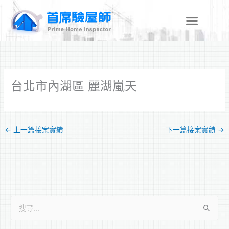
跳
至
主
要
內
容
台北市內湖區 麗湖嵐天
←
上一篇接案實績
下一篇接案實績
→
搜
尋