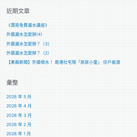
關
近期文章
鍵
字
《濶哥免費漏水講座》
:
外牆漏水怎麼辦(4)
外牆漏水怎麼辦？（3）
外牆漏水怎麼辦？（2）
【東森新聞】外牆噴水！ 南港社宅現「尿尿小童」 住戶崩潰
彙整
2026 年 5 月
2026 年 4 月
2026 年 3 月
2026 年 2 月
2026 年 1 月