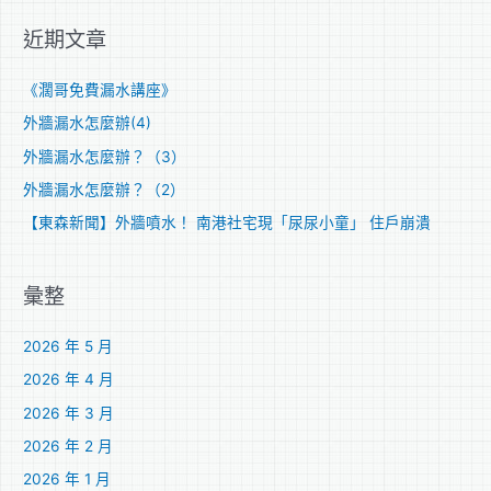
關
近期文章
鍵
字
《濶哥免費漏水講座》
:
外牆漏水怎麼辦(4)
外牆漏水怎麼辦？（3）
外牆漏水怎麼辦？（2）
【東森新聞】外牆噴水！ 南港社宅現「尿尿小童」 住戶崩潰
彙整
2026 年 5 月
2026 年 4 月
2026 年 3 月
2026 年 2 月
2026 年 1 月