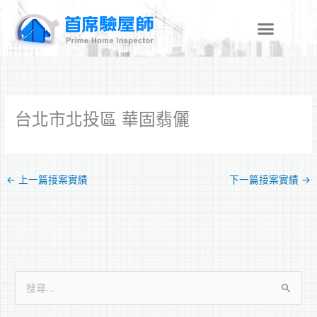
跳
至
主
要
內
容
台北市北投區 華固翡儷
←
上一篇接案實績
下一篇接案實績
→
搜
尋