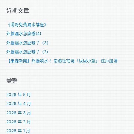
關
近期文章
鍵
字
《濶哥免費漏水講座》
:
外牆漏水怎麼辦(4)
外牆漏水怎麼辦？（3）
外牆漏水怎麼辦？（2）
【東森新聞】外牆噴水！ 南港社宅現「尿尿小童」 住戶崩潰
彙整
2026 年 5 月
2026 年 4 月
2026 年 3 月
2026 年 2 月
2026 年 1 月