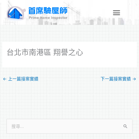
跳
至
主
要
內
容
台北市南港區 翔譽之心
←
上一篇接案實績
下一篇接案實績
→
搜
尋