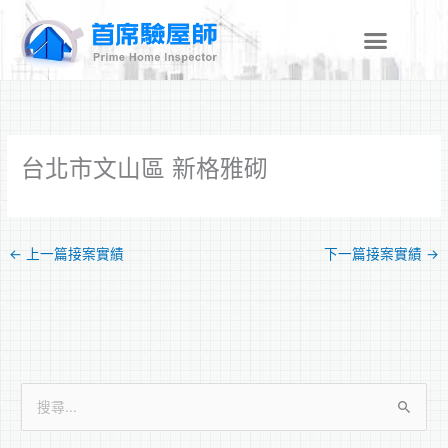
跳
至
主
要
內
容
台北市文山區 新格雅砌
←
上一篇接案實績
下一篇接案實績
→
搜
尋