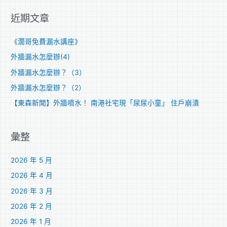
關
近期文章
鍵
字
《濶哥免費漏水講座》
:
外牆漏水怎麼辦(4)
外牆漏水怎麼辦？（3）
外牆漏水怎麼辦？（2）
【東森新聞】外牆噴水！ 南港社宅現「尿尿小童」 住戶崩潰
彙整
2026 年 5 月
2026 年 4 月
2026 年 3 月
2026 年 2 月
2026 年 1 月