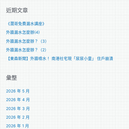
關
近期文章
鍵
字
《濶哥免費漏水講座》
:
外牆漏水怎麼辦(4)
外牆漏水怎麼辦？（3）
外牆漏水怎麼辦？（2）
【東森新聞】外牆噴水！ 南港社宅現「尿尿小童」 住戶崩潰
彙整
2026 年 5 月
2026 年 4 月
2026 年 3 月
2026 年 2 月
2026 年 1 月