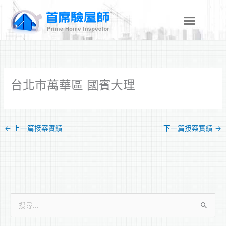
跳
至
主
要
內
容
台北市萬華區 國賓大理
←
上一篇接案實績
下一篇接案實績
→
搜
尋