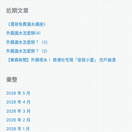
關
近期文章
鍵
字
《濶哥免費漏水講座》
:
外牆漏水怎麼辦(4)
外牆漏水怎麼辦？（3）
外牆漏水怎麼辦？（2）
【東森新聞】外牆噴水！ 南港社宅現「尿尿小童」 住戶崩潰
彙整
2026 年 5 月
2026 年 4 月
2026 年 3 月
2026 年 2 月
2026 年 1 月