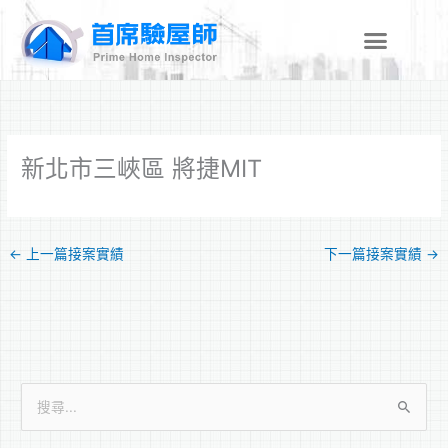
跳
至
主
要
內
容
新北市三峽區 將捷MIT
←
上一篇接案實績
下一篇接案實績
→
搜
尋