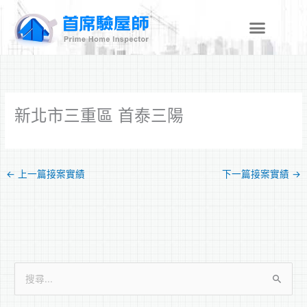
跳
至
主
要
內
容
新北市三重區 首泰三陽
←
上一篇接案實績
下一篇接案實績
→
搜
尋