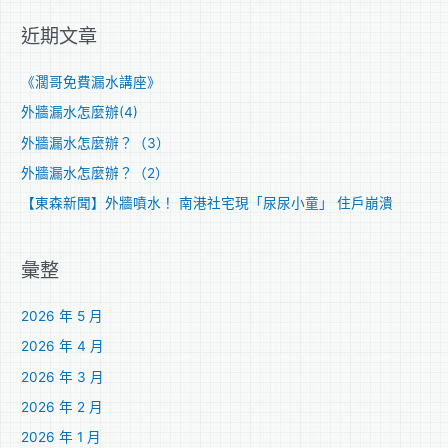
關
近期文章
鍵
字
《濶哥免費漏水講座》
:
外牆漏水怎麼辦(4)
外牆漏水怎麼辦？（3）
外牆漏水怎麼辦？（2）
【東森新聞】外牆噴水！ 南港社宅現「尿尿小童」 住戶崩潰
彙整
2026 年 5 月
2026 年 4 月
2026 年 3 月
2026 年 2 月
2026 年 1 月