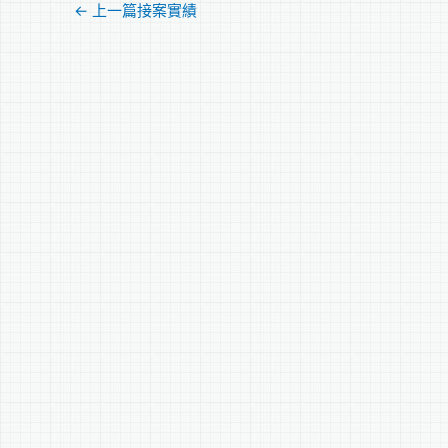
←
上一篇接案實績