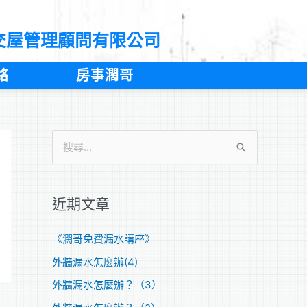
交屋管理顧問有限公司
絡
房事濶哥
搜
尋
關
近期文章
鍵
字
《濶哥免費漏水講座》
:
外牆漏水怎麼辦(4)
外牆漏水怎麼辦？（3）