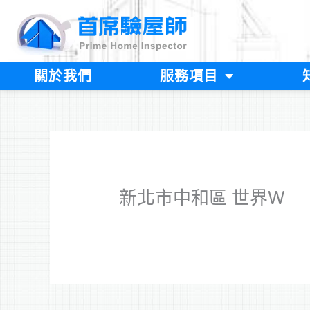
跳
至
主
要
內
關於我們
服務項目
容
新北市中和區 世界W