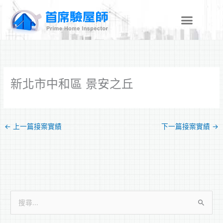
跳
至
主
要
內
容
新北市中和區 景安之丘
←
上一篇接案實績
下一篇接案實績
→
搜
尋