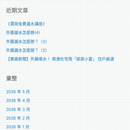
關
近期文章
鍵
字
《濶哥免費漏水講座》
:
外牆漏水怎麼辦(4)
外牆漏水怎麼辦？（3）
外牆漏水怎麼辦？（2）
【東森新聞】外牆噴水！ 南港社宅現「尿尿小童」 住戶崩潰
彙整
2026 年 5 月
2026 年 4 月
2026 年 3 月
2026 年 2 月
2026 年 1 月