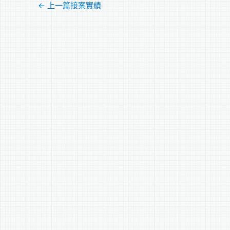
←
上一篇接案實績