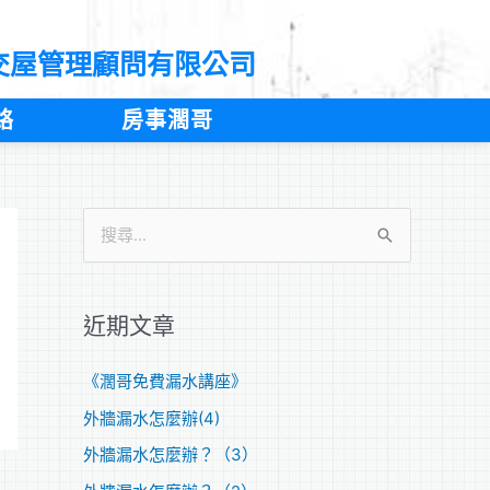
交屋管理顧問有限公司
絡
房事濶哥
搜
尋
關
近期文章
鍵
字
《濶哥免費漏水講座》
:
外牆漏水怎麼辦(4)
外牆漏水怎麼辦？（3）