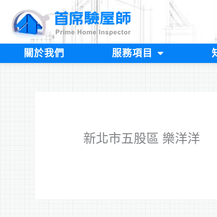
跳
至
主
要
內
關於我們
服務項目
容
新北市五股區 樂洋洋