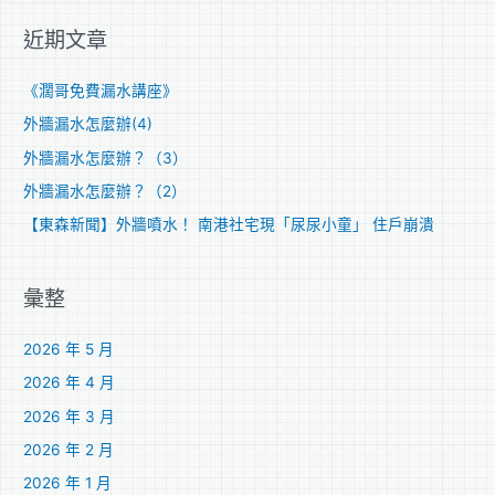
關
近期文章
鍵
字
《濶哥免費漏水講座》
:
外牆漏水怎麼辦(4)
外牆漏水怎麼辦？（3）
外牆漏水怎麼辦？（2）
【東森新聞】外牆噴水！ 南港社宅現「尿尿小童」 住戶崩潰
彙整
2026 年 5 月
2026 年 4 月
2026 年 3 月
2026 年 2 月
2026 年 1 月