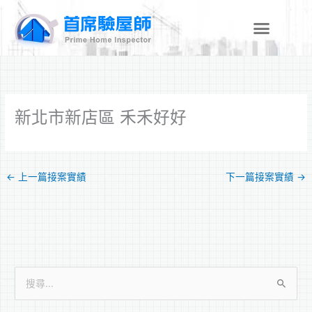
跳
至
主
要
內
容
新北市新店區 禾禾好好
←
上一篇接案實績
下一篇接案實績
→
搜
尋