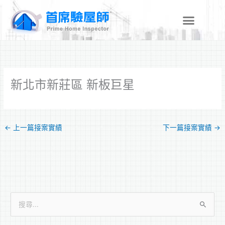
跳
至
主
要
內
容
新北市新莊區 新板巨星
←
上一篇接案實績
下一篇接案實績
→
搜
尋