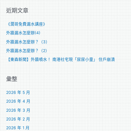
關
近期文章
鍵
字
《濶哥免費漏水講座》
:
外牆漏水怎麼辦(4)
外牆漏水怎麼辦？（3）
外牆漏水怎麼辦？（2）
【東森新聞】外牆噴水！ 南港社宅現「尿尿小童」 住戶崩潰
彙整
2026 年 5 月
2026 年 4 月
2026 年 3 月
2026 年 2 月
2026 年 1 月