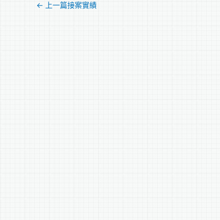
←
上一篇接案實績