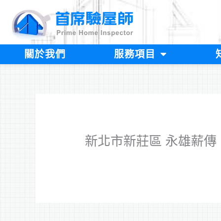
跳
至
主
要
內
關於我們
服務項目
容
新北市新莊區 永雄薪傳