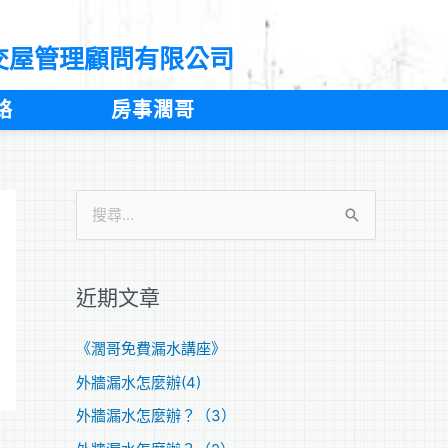
交屋管理顧問有限公司
絡
房事濶哥
搜
尋
關
近期文章
鍵
字
《濶哥免費漏水講座》
:
外牆漏水怎麼辦(4)
外牆漏水怎麼辦？（3）