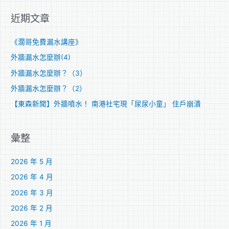
關
近期文章
鍵
字
《濶哥免費漏水講座》
:
外牆漏水怎麼辦(4)
外牆漏水怎麼辦？（3）
外牆漏水怎麼辦？（2）
【東森新聞】外牆噴水！ 南港社宅現「尿尿小童」 住戶崩潰
彙整
2026 年 5 月
2026 年 4 月
2026 年 3 月
2026 年 2 月
2026 年 1 月