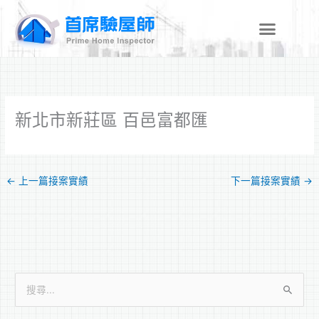
跳
至
主
要
內
容
新北市新莊區 百邑富都匯
←
上一篇接案實績
下一篇接案實績
→
搜
尋