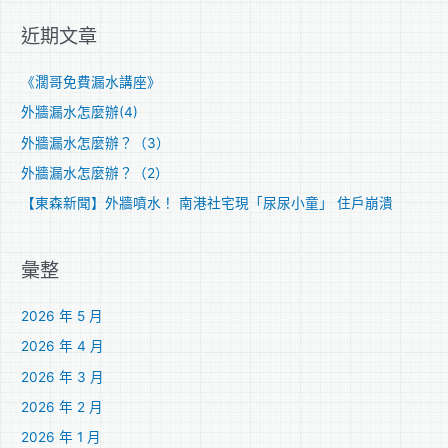
關
近期文章
鍵
字
《濶哥免費漏水講座》
:
外牆漏水怎麼辦(4)
外牆漏水怎麼辦？（3）
外牆漏水怎麼辦？（2）
【東森新聞】外牆噴水！ 南港社宅現「尿尿小童」 住戶崩潰
彙整
2026 年 5 月
2026 年 4 月
2026 年 3 月
2026 年 2 月
2026 年 1 月