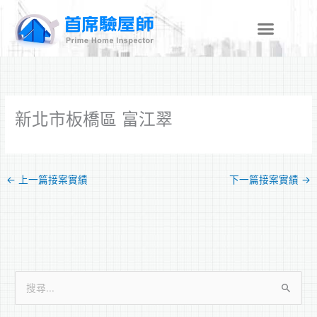
跳
至
主
要
內
容
新北市板橋區 富江翠
←
上一篇接案實績
下一篇接案實績
→
搜
尋