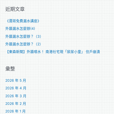
關
近期文章
鍵
字
《濶哥免費漏水講座》
:
外牆漏水怎麼辦(4)
外牆漏水怎麼辦？（3）
外牆漏水怎麼辦？（2）
【東森新聞】外牆噴水！ 南港社宅現「尿尿小童」 住戶崩潰
彙整
2026 年 5 月
2026 年 4 月
2026 年 3 月
2026 年 2 月
2026 年 1 月