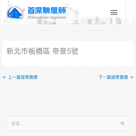
跳
至
主
要
內
容
新北市板橋區 帝景5號
←
上一篇接案實績
下一篇接案實績
→
搜
尋