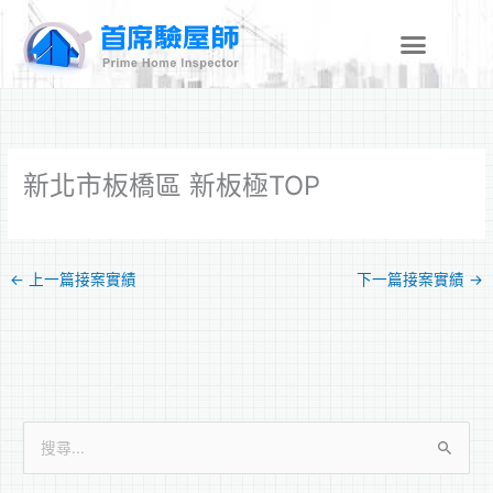
跳
至
主
要
內
容
新北市板橋區 新板極TOP
←
上一篇接案實績
下一篇接案實績
→
搜
尋