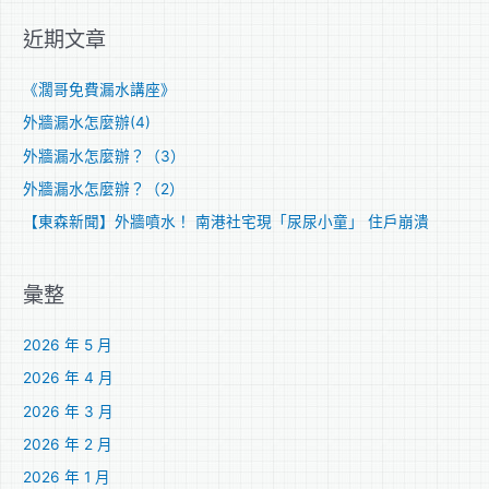
關
近期文章
鍵
字
《濶哥免費漏水講座》
:
外牆漏水怎麼辦(4)
外牆漏水怎麼辦？（3）
外牆漏水怎麼辦？（2）
【東森新聞】外牆噴水！ 南港社宅現「尿尿小童」 住戶崩潰
彙整
2026 年 5 月
2026 年 4 月
2026 年 3 月
2026 年 2 月
2026 年 1 月