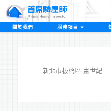
跳
至
主
要
內
關於我們
服務項目
容
新北市板橋區 畫世紀