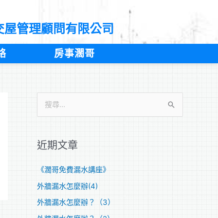
交屋管理顧問有限公司
絡
房事濶哥
搜
尋
關
近期文章
鍵
字
《濶哥免費漏水講座》
:
外牆漏水怎麼辦(4)
外牆漏水怎麼辦？（3）