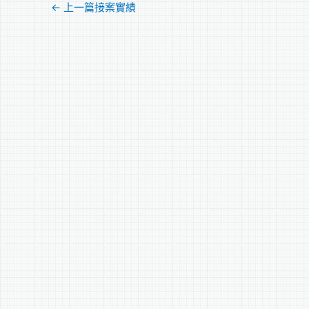
←
上一篇接案實績