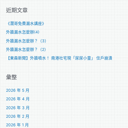
關
近期文章
鍵
字
《濶哥免費漏水講座》
:
外牆漏水怎麼辦(4)
外牆漏水怎麼辦？（3）
外牆漏水怎麼辦？（2）
【東森新聞】外牆噴水！ 南港社宅現「尿尿小童」 住戶崩潰
彙整
2026 年 5 月
2026 年 4 月
2026 年 3 月
2026 年 2 月
2026 年 1 月