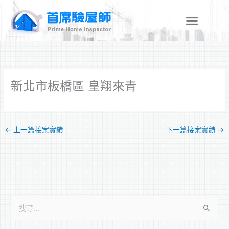
跳
至
主
要
內
容
新北市板橋區 皇翔來青
←
上一篇接案實績
下一篇接案實績
→
搜
尋