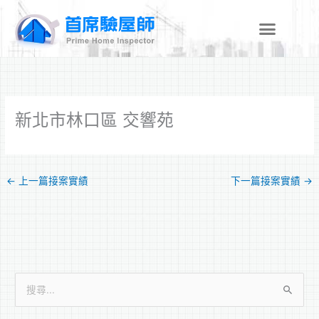
跳
至
主
要
內
容
新北市林口區 交響苑
←
上一篇接案實績
下一篇接案實績
→
搜
尋