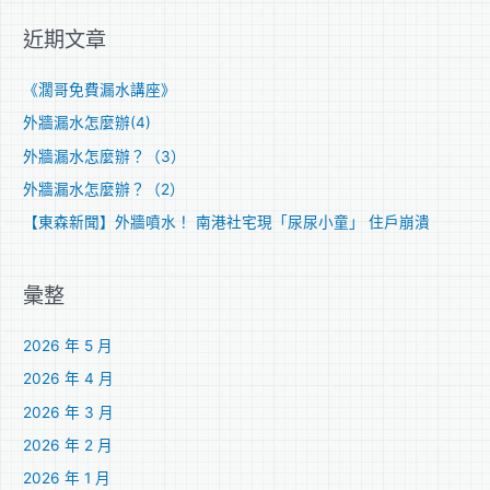
關
近期文章
鍵
字
《濶哥免費漏水講座》
:
外牆漏水怎麼辦(4)
外牆漏水怎麼辦？（3）
外牆漏水怎麼辦？（2）
【東森新聞】外牆噴水！ 南港社宅現「尿尿小童」 住戶崩潰
彙整
2026 年 5 月
2026 年 4 月
2026 年 3 月
2026 年 2 月
2026 年 1 月