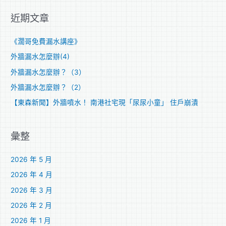
關
近期文章
鍵
字
《濶哥免費漏水講座》
:
外牆漏水怎麼辦(4)
外牆漏水怎麼辦？（3）
外牆漏水怎麼辦？（2）
【東森新聞】外牆噴水！ 南港社宅現「尿尿小童」 住戶崩潰
彙整
2026 年 5 月
2026 年 4 月
2026 年 3 月
2026 年 2 月
2026 年 1 月