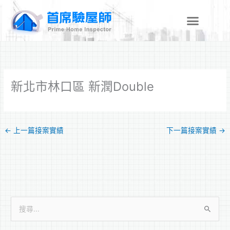
跳
至
主
要
內
容
新北市林口區 新潤Double
←
上一篇接案實績
下一篇接案實績
→
搜
尋