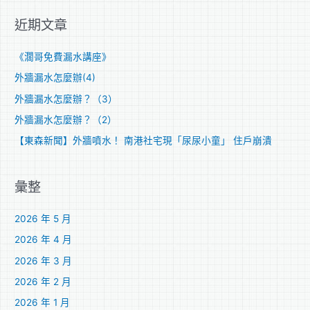
關
近期文章
鍵
字
《濶哥免費漏水講座》
:
外牆漏水怎麼辦(4)
外牆漏水怎麼辦？（3）
外牆漏水怎麼辦？（2）
【東森新聞】外牆噴水！ 南港社宅現「尿尿小童」 住戶崩潰
彙整
2026 年 5 月
2026 年 4 月
2026 年 3 月
2026 年 2 月
2026 年 1 月