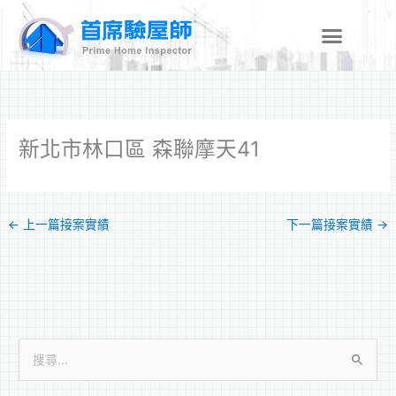
跳
至
主
要
內
容
新北市林口區 森聯摩天41
←
上一篇接案實績
下一篇接案實績
→
搜
尋