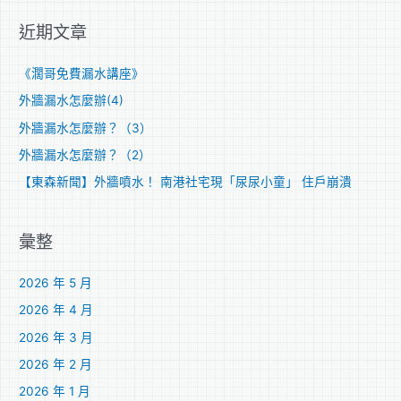
關
近期文章
鍵
字
《濶哥免費漏水講座》
:
外牆漏水怎麼辦(4)
外牆漏水怎麼辦？（3）
外牆漏水怎麼辦？（2）
【東森新聞】外牆噴水！ 南港社宅現「尿尿小童」 住戶崩潰
彙整
2026 年 5 月
2026 年 4 月
2026 年 3 月
2026 年 2 月
2026 年 1 月