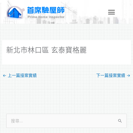
跳
至
主
要
內
容
新北市林口區 玄泰寶格麗
←
上一篇接案實績
下一篇接案實績
→
搜
尋