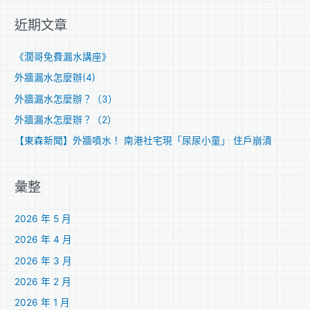
關
近期文章
鍵
字
《濶哥免費漏水講座》
:
外牆漏水怎麼辦(4)
外牆漏水怎麼辦？（3）
外牆漏水怎麼辦？（2）
【東森新聞】外牆噴水！ 南港社宅現「尿尿小童」 住戶崩潰
彙整
2026 年 5 月
2026 年 4 月
2026 年 3 月
2026 年 2 月
2026 年 1 月