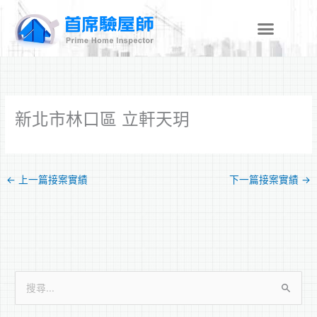
跳
至
主
要
內
容
新北市林口區 立軒天玥
←
上一篇接案實績
下一篇接案實績
→
搜
尋