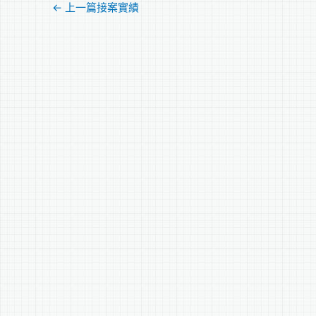
←
上一篇接案實績