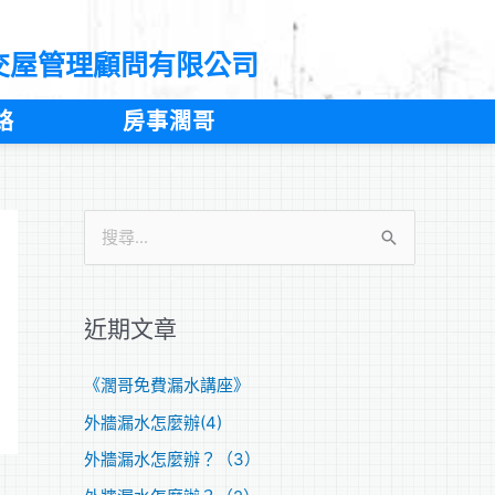
交屋管理顧問有限公司
絡
房事濶哥
搜
尋
關
近期文章
鍵
字
《濶哥免費漏水講座》
:
外牆漏水怎麼辦(4)
外牆漏水怎麼辦？（3）