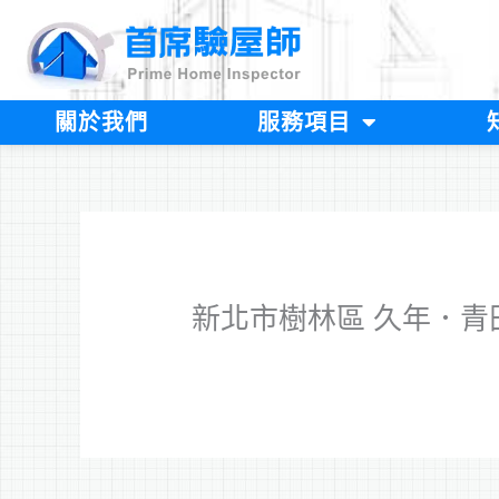
跳
至
主
要
內
關於我們
服務項目
容
新北市樹林區 久年．青