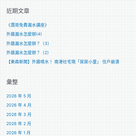
關
近期文章
鍵
字
《濶哥免費漏水講座》
:
外牆漏水怎麼辦(4)
外牆漏水怎麼辦？（3）
外牆漏水怎麼辦？（2）
【東森新聞】外牆噴水！ 南港社宅現「尿尿小童」 住戶崩潰
彙整
2026 年 5 月
2026 年 4 月
2026 年 3 月
2026 年 2 月
2026 年 1 月