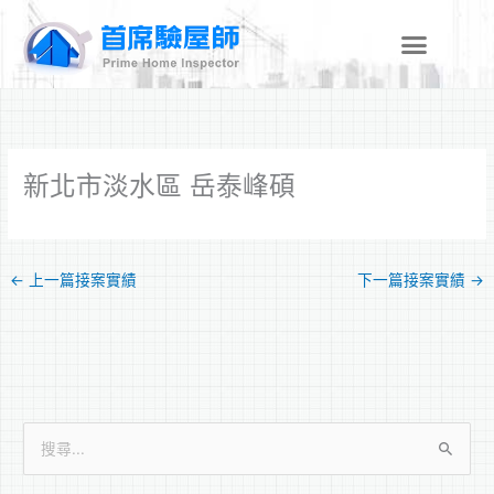
跳
至
主
要
內
容
新北市淡水區 岳泰峰碩
←
上一篇接案實績
下一篇接案實績
→
搜
尋