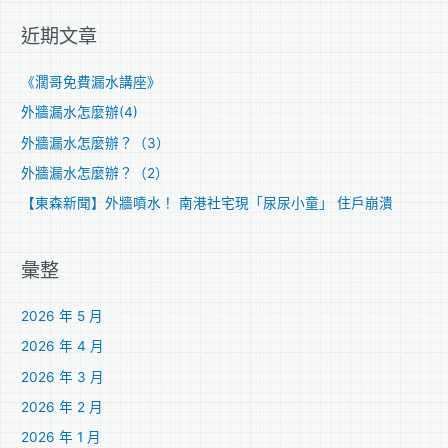
關
近期文章
鍵
字
《濶哥免費漏水講座》
:
外牆漏水怎麼辦(4)
外牆漏水怎麼辦？（3）
外牆漏水怎麼辦？（2）
【東森新聞】外牆噴水！ 南港社宅現「尿尿小童」 住戶崩潰
彙整
2026 年 5 月
2026 年 4 月
2026 年 3 月
2026 年 2 月
2026 年 1 月