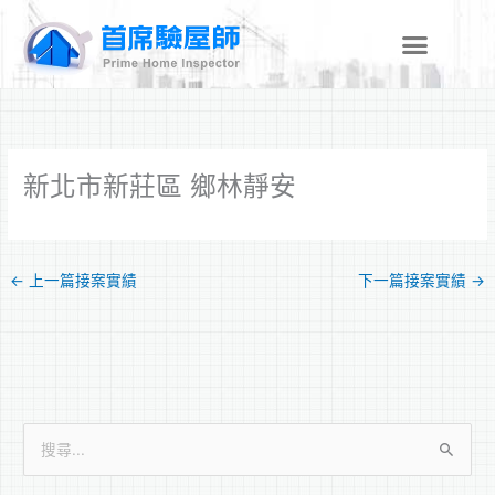
跳
至
主
要
內
容
新北市新莊區 鄉林靜安
←
上一篇接案實績
下一篇接案實績
→
搜
尋