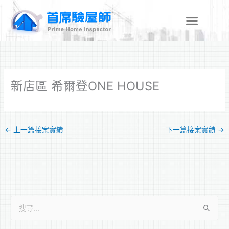
跳
至
主
要
內
容
新店區 希爾登ONE HOUSE
←
上一篇接案實績
下一篇接案實績
→
搜
尋