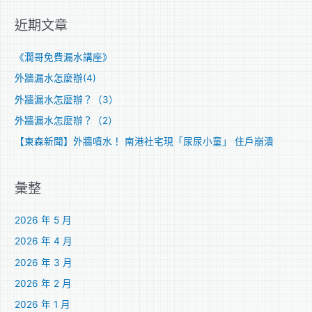
關
近期文章
鍵
字
《濶哥免費漏水講座》
:
外牆漏水怎麼辦(4)
外牆漏水怎麼辦？（3）
外牆漏水怎麼辦？（2）
【東森新聞】外牆噴水！ 南港社宅現「尿尿小童」 住戶崩潰
彙整
2026 年 5 月
2026 年 4 月
2026 年 3 月
2026 年 2 月
2026 年 1 月